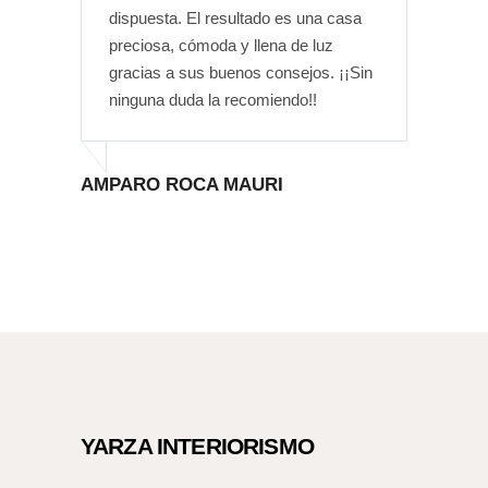
dispuesta. El resultado es una casa
industrial
preciosa, cómoda y llena de luz
meterme e
gracias a sus buenos consejos. ¡¡Sin
duda.
ninguna duda la recomiendo!!
MARTA SA
AMPARO ROCA MAURI
YARZA INTERIORISMO