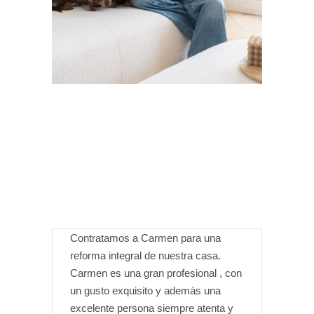
Contratamos a Carmen para una
Carmen es
reforma integral de nuestra casa.
con un eq
Carmen es una gran profesional , con
se han cum
un gusto exquisito y además una
incluso m
excelente persona siempre atenta y
ha gestio