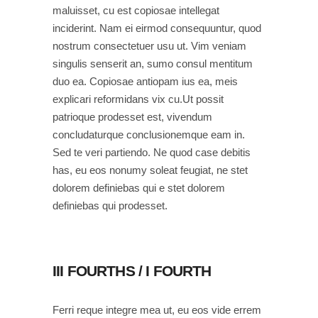
maluisset, cu est copiosae intellegat
inciderint. Nam ei eirmod consequuntur, quod
nostrum consectetuer usu ut. Vim veniam
singulis senserit an, sumo consul mentitum
duo ea. Copiosae antiopam ius ea, meis
explicari reformidans vix cu.Ut possit
patrioque prodesset est, vivendum
concludaturque conclusionemque eam in.
Sed te veri partiendo. Ne quod case debitis
has, eu eos nonumy soleat feugiat, ne stet
dolorem definiebas qui e stet dolorem
definiebas qui prodesset.
III FOURTHS / I FOURTH
Ferri reque integre mea ut, eu eos vide errem